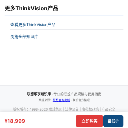
更多ThinkVision产品
查看更多ThinkVision产品
浏览全部知识库
联想乐享知识库
· 专业的联想产品规格与使用指南
数据来源：
联想官方商城
· 联想官方整理
版权所有：1998-2026 联想集团 |
法律公告
|
隐私权政策
|
产品安全
京ICP备11035381-2
| 京公网安备110108007970号 |
营业执
¥18,999
立即购买
最低价
照:91110108700000458B
|
增值电信业务许可证 合字B2-20210143