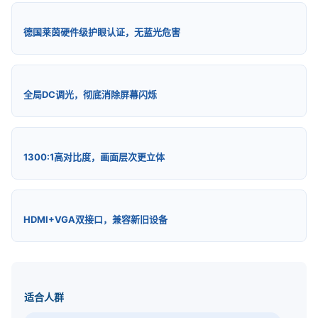
德国莱茵硬件级护眼认证，无蓝光危害
全局DC调光，彻底消除屏幕闪烁
1300:1高对比度，画面层次更立体
HDMI+VGA双接口，兼容新旧设备
适合人群