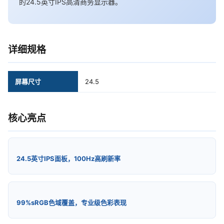
的24.5英寸IPS高清商务显示器。
详细规格
屏幕尺寸
24.5
核心亮点
24.5英寸IPS面板，100Hz高刷新率
99%sRGB色域覆盖，专业级色彩表现