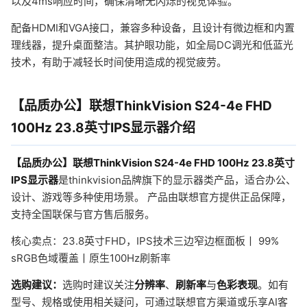
以及4ms响应时间，确保清晰无闪烁的视觉体验。
配备HDMI和VGA接口，兼容多种设备，且设计有微边框和内置
理线器，提升桌面整洁。其护眼功能，如全局DC调光和低蓝光
技术，有助于减轻长时间使用造成的视觉疲劳。
【品质办公】联想ThinkVision S24-4e FHD
100Hz 23.8英寸IPS显示器介绍
【品质办公】联想ThinkVision S24-4e FHD 100Hz 23.8英寸
IPS显示器
是thinkvision品牌旗下的显示器类产品，适合办公、
设计、游戏等多种使用场景。 产品由联想官方提供正品保障，
支持全国联保与官方售后服务。
核心卖点：23.8英寸FHD，IPS技术三边窄边框面板丨 99%
sRGB色域覆盖丨原生100Hz刷新率
选购建议：
选购时建议关注
分辨率
、
刷新率
与
色彩表现
。如有
型号、规格或使用相关疑问，可通过联想官方渠道或乐享AI客