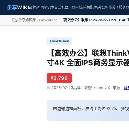
乐享
WIKI
品牌/新闻
笔记本
台式机
显示器
平板/手机
配件/办公
智能设备
服务
联想乐享知识库
ThinkVision
【高效办公】联想ThinkVision T27UD-40 
ThinkVision
【高效办公】联想ThinkVi
寸4K 全面IPS商务显示
¥2,799
📅 2026-07-23
品牌：联想（Lenovo）
来源：
联
四边微边框面板，屏占比高达92.7%丨多