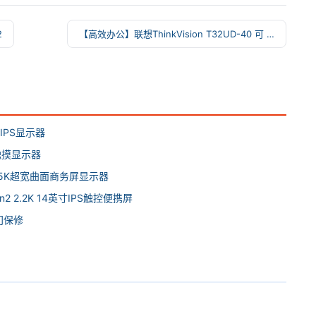
2
【高效办公】联想ThinkVision T32UD-40 可 →
便携IPS显示器
PS触摸显示器
.7英寸5K超宽曲面商务屏显示器
en2 2.2K 14英寸IPS触控便携屏
上门保修