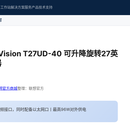
器
工作站
解决方案
服务产品
技术支持
可
sion T27UD-40 可升降旋转27英
器
想官方商城
整理：联想官方
视频接口，同时配备以太网口丨最高96W对外供电