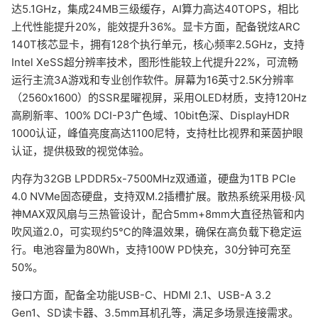
达5.1GHz，集成24MB三级缓存，AI算力高达40TOPS，相比
上代性能提升20%，能效提升36%。显卡方面，配备锐炫ARC
140T核芯显卡，拥有128个执行单元，核心频率2.5GHz，支持
Intel XeSS超分辨率技术，图形性能较上代提升22%，可流畅
运行主流3A游戏和专业创作软件。屏幕为16英寸2.5K分辨率
（2560x1600）的SSR星曜视屏，采用OLED材质，支持120Hz
高刷新率、100% DCI-P3广色域、10bit色深、DisplayHDR
1000认证，峰值亮度高达1100尼特，支持杜比视界和莱茵护眼
认证，提供极致的视觉体验。
内存为32GB LPDDR5x-7500MHz双通道，硬盘为1TB PCIe
4.0 NVMe固态硬盘，支持双M.2插槽扩展。散热系统采用极·风
神MAX双风扇与三热管设计，配合5mm+8mm大直径热管和内
吹风道2.0，可实现约5℃的降温效果，确保在高负载下稳定运
行。电池容量为80Wh，支持100W PD快充，30分钟可充至
50%。
接口方面，配备全功能USB-C、HDMI 2.1、USB-A 3.2
Gen1、SD读卡器、3.5mm耳机孔等，满足多场景连接需求。