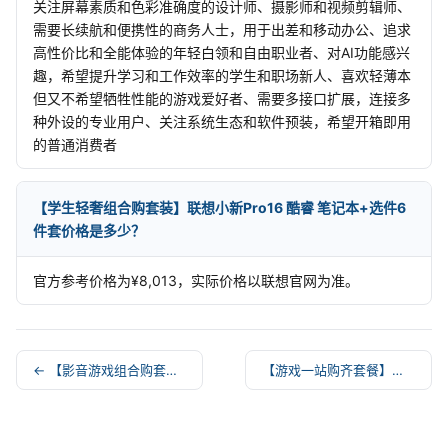
关注屏幕素质和色彩准确度的设计师、摄影师和视频剪辑师、
需要长续航和便携性的商务人士，用于出差和移动办公、追求
高性价比和全能体验的年轻白领和自由职业者、对AI功能感兴
趣，希望提升学习和工作效率的学生和职场新人、喜欢轻薄本
但又不希望牺牲性能的游戏爱好者、需要多接口扩展，连接多
种外设的专业用户、关注系统生态和软件预装，希望开箱即用
的普通消费者
【学生轻奢组合购套装】联想小新Pro16 酷睿 笔记本+选件6
件套价格是多少？
官方参考价格为¥8,013，实际价格以联想官网为准。
← 【影音游戏组合购套装】拯救者刃7000K 超能版+电竞外设5
【游戏一站购齐套餐】拯救者刃7000K 套机+选件2件套 →