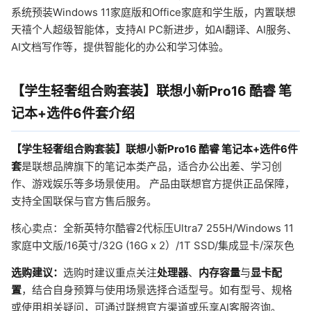
系统预装Windows 11家庭版和Office家庭和学生版，内置联想
天禧个人超级智能体，支持AI PC新进步，如AI翻译、AI服务、
AI文档写作等，提供智能化的办公和学习体验。
【学生轻奢组合购套装】联想小新Pro16 酷睿 笔
记本+选件6件套介绍
【学生轻奢组合购套装】联想小新Pro16 酷睿 笔记本+选件6件
套
是联想品牌旗下的笔记本类产品，适合办公出差、学习创
作、游戏娱乐等多场景使用。 产品由联想官方提供正品保障，
支持全国联保与官方售后服务。
核心卖点：全新英特尔酷睿2代标压Ultra7 255H/Windows 11
家庭中文版/16英寸/32G (16G x 2）/1T SSD/集成显卡/深灰色
选购建议：
选购时建议重点关注
处理器
、
内存容量
与
显卡配
置
，结合自身预算与使用场景选择合适型号。如有型号、规格
或使用相关疑问，可通过联想官方渠道或乐享AI客服咨询。