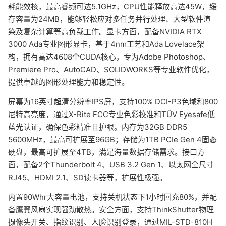
耗能效核，最高睿频可达5.1GHz，CPU性能释放高达45W，缓
存容量为24MB，能够轻松应对多任务并行处理、大型软件渲
染及复杂计算等高负载工作。显卡方面，配备NVIDIA RTX
3000 Ada专业图形显卡，基于4nm工艺和Ada Lovelace架
构，拥有高达4608个CUDA核心，专为Adobe Photoshop、
Premiere Pro、AutoCAD、SOLIDWORKS等专业软件优化，
提供卓越的图形处理能力和稳定性。
屏幕为16英寸超清分辨率IPS屏，支持100% DCI-P3色域和800
尼特高亮度，通过X-Rite FCC专业色彩校准和TÜV Eyesafe低
蓝光认证，确保色彩精准且护眼。内存为32GB DDR5
5600MHz，最高可扩展至96GB；存储为1TB PCIe Gen 4固态
硬盘，最高可扩展至4TB，满足海量数据存储需求。接口方
面，配备2个Thunderbolt 4、USB 3.2 Gen 1、以太网全尺寸
RJ45、HDMI 2.1、SD读卡器等，扩展性极强。
内置90Whr大容量电池，支持关机状态下1小时回充80%，并配
备鹰翼风扇实现强劲散热。安全方面，支持ThinkShutter物理
摄像头开关、指纹识别、人脸识别登录，通过MIL-STD-810H