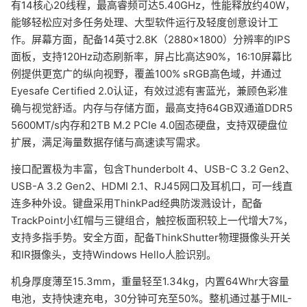
有14核心20线程，最高睿频可达5.40GHz，性能释放约40W，
能够轻松应对多任务处理、大型软件运行及轻度创意设计工
作。屏幕方面，配备14英寸2.8K（2880x1800）分辨率的IPS
面板，支持120Hz动态刷新率，屏占比高达90%，16:10屏幕比
例提供更宽广的纵向视野，覆盖100% sRGB高色域，并通过
Eyesafe Certified 2.0认证，有效过滤有害蓝光，兼顾色彩准
确与视觉舒适。内存与存储方面，最高支持64GB双通道DDR5
5600MT/s内存和2TB M.2 PCIe 4.0固态硬盘，支持双硬盘位
扩展，满足海量数据存储与高速读写需求。
接口配置极为丰富，包含Thunderbolt 4、USB-C 3.2 Gen2、
USB-A 3.2 Gen2、HDMI 2.1、RJ45网口及耳机口，可一线直
连多种外设。键盘采用ThinkPad经典防泼溅设计，配备
TrackPoint小红帽与三键组合，触控板面积较上一代增大7%，
支持多指手势。安全方面，配备ThinkShutter物理摄像头开关
和IR摄像头，支持Windows Hello人脸识别。
机身厚度薄至15.3mm，重量轻至1.34kg，内置64Whr大容量
电池，支持快速充电，30分钟可充至50%。整机通过基于MIL-