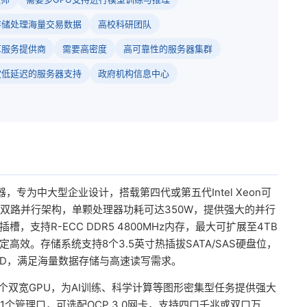
存储处理海量交易数据
高校科研团队
算服务提供商
需要高密度
高可靠性的服务器集群
定低延迟的服务器支持
政府机构信息中心
器，专为中大型企业设计，搭载第四代或第五代Intel Xeon可
持双路并行架构，单颗处理器功耗可达350W，提供强大的并行
，支持R-ECC DDR5 4800MHz内存，最大可扩展至4TB
效。存储系统支持8个3.5英寸热插拔SATA/SAS硬盘位，
SSD，满足海量数据存储与高速读写需求。
4个双宽GPU，为AI训练、科学计算等图形密集型任务提供强大
1个管理口，可选配OCP 3.0网卡，支持四口千兆或双口万