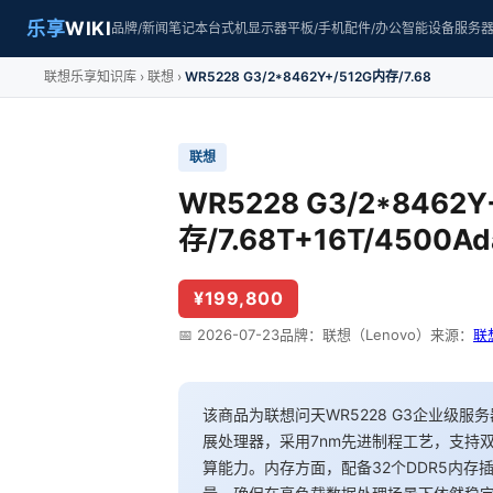
乐享
WIKI
品牌/新闻
笔记本
台式机
显示器
平板/手机
配件/办公
智能设备
服务
联想乐享知识库
联想
WR5228 G3/2*8462Y+/512G内存/7.68
联想
WR5228 G3/2*8462Y
存/7.68T+16T/4500A
¥199,800
📅 2026-07-23
品牌：联想（Lenovo）
来源：
联
该商品为联想问天WR5228 G3企业级服务
展处理器，采用7nm先进制程工艺，支持
算能力。内存方面，配备32个DDR5内存插槽