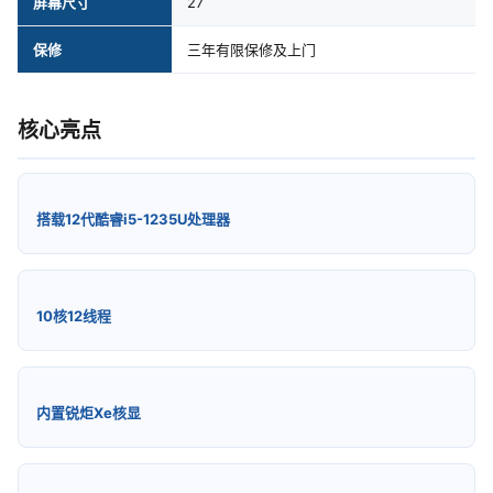
屏幕尺寸
27
保修
三年有限保修及上门
核心亮点
搭载12代酷睿i5-1235U处理器
10核12线程
内置锐炬Xe核显