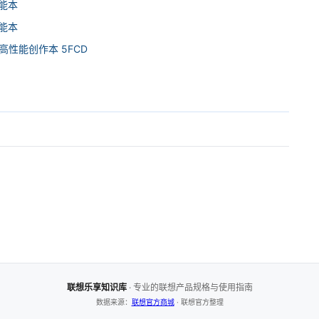
I全能本
I全能本
 9 高性能创作本 5FCD
联想乐享知识库
· 专业的联想产品规格与使用指南
数据来源：
联想官方商城
· 联想官方整理