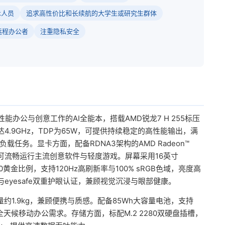
术人员
追求高性价比和长续航的大学生或研究生群体
远程办公者
注重隐私安全
面向高性能办公与创意工作的AI全能本，搭载AMD锐龙7 H 255标压
4.9GHz，TDP为65W，可提供持续稳定的高性能输出，满
任务。显卡方面，配备RDNA3架构的AMD Radeon™
可流畅运行主流创意软件与轻度游戏。屏幕采用16英寸
6:10黄金比例，支持120Hz高刷新率与100% sRGB色域，亮度高
光与eyesafe双重护眼认证，兼顾视觉沉浸与眼部健康。
量约1.9kg，兼顾便携与质感。配备85Wh大容量电池，支持
足全天候移动办公需求。存储方面，标配M.2 2280双硬盘插槽，