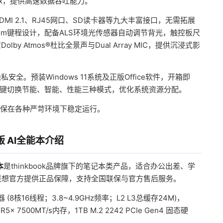
5x，提供高速数据吞吐能力。
、HDMI 2.1、RJ45网口、SD读卡器等九大丰富接口，无需拓展
mm键程设计，配备ALS环境光传感器自动调节背光，触控板尺
by Atmos®杜比全景声与Dual Array MIC，提供沉浸式影
隐私安全。预装Windows 11系统及正版Office软件，开箱即
统，可一键切换节能、智能、性能三种模式，优化系统资源分配。
试，确保在各种严苛环境下稳定运行。
锐龙版 AI全能本介绍
本
是thinkbook品牌旗下的笔记本类产品，适合办公出差、学
联想官方提供正品保障，支持全国联保与官方售后服务。
 (8核16线程；3.8~4.9GHz频率；L2 L3总缓存24M)，
x 7500MT/s内存，1TB M.2 2242 PCIe Gen4 固态硬