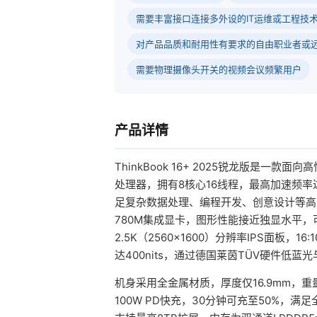
需要丰富接口连接多外设的IT运维或工程技
对产品品质和耐用性有要求的自由职业者或
需要物理摄像头开关的视频会议频繁用户
产品详情
ThinkBook 16+ 2025锐龙版是一款
处理器，拥有8核心16线程，最高加速频率达
足复杂数据处理、编程开发、创意设计等高负载
780M集成显卡，图形性能接近独显水平，
2.5K（2560x1600）分辨率IPS面板，1
达400nits，通过德国莱茵TÜV硬件低蓝
机身采用全金属材质，厚度仅16.9mm，重
100W PD快充，30分钟可充至50%，满