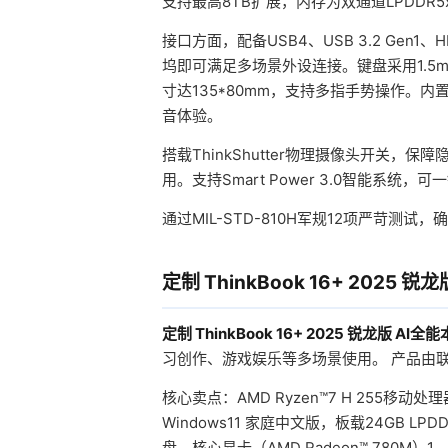
支持最高8TB扩展，内存为双通道LPDDR
接口方面，配备USB4、USB 3.2 Gen1
坞即可满足多场景外设连接。键盘采用1.5
寸达135*80mm，支持多指手势操作。内置Dol
音体验。
搭载ThinkShutter物理摄像头开关，保障
用。支持Smart Power 3.0智能系
通过MIL-STD-810H军规12项严苛测
定制 ThinkBook 16+ 2025 
定制 ThinkBook 16+ 2025 锐龙版 AI全能
习创作、游戏娱乐等多场景使用。 产品由
核心卖点：AMD Ryzen™7 H 255移动处理器
Windows11 家庭中文版，板载24GB LPDDR5
盘，核心显卡（AMD Radeon™ 780M）1