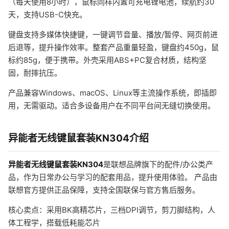
（每天使用8小时），鼠标同样内置可充电锂电池，续航约30
天，支持USB-C快充。
键盘支持多媒体快捷键，一键调节音量、播放/暂停、网页前进
后退等，提升操作效率。整套产品重量轻盈，键盘约450g，鼠
标约85g，便于携带。外壳采用ABS+PC复合材质，结构坚
固，耐摔抗压。
产品兼容Windows、macOS、Linux等主流操作系统，即插即
用，无需驱动。适合多设备用户在不同平台间无缝切换使用。
异能者无线键鼠套装KN304介绍
异能者无线键鼠套装KN304
是联想品牌旗下的配件/办公类产
品，作为日常办公与学习的配套用品，提升使用体验。 产品由
联想官方提供正品保障，支持全国联保与官方售后服务。
核心卖点：采用BK高精芯片，三档DPI调节，剪刀脚结构，人
体工程学，搭载低耗能芯片