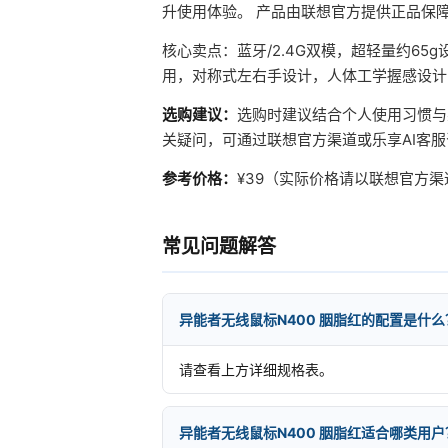
升使用体验。 产品由联想官方提供正品保
核心卖点：蓝牙/2.4G双模，超轻量约65g
用，对称式左右手设计，人体工学握感设计
选购建议：
选购时建议结合个人使用习惯与
关疑问，可通过联想官方渠道或乐享AI客
参考价格：
¥39（实际价格请以联想官方
常见问题解答
异能者无线鼠标N400 胭脂红的配置是什么
请查看上方详细规格表。
异能者无线鼠标N400 胭脂红适合哪类用户