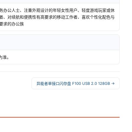
务办公人士、注重外观设计的年轻女性用户、轻度游戏玩家或休
者、对续航和便携性有高要求的移动工作者、喜欢个性化配色与
要求的办公族
为准。
异能者单接口闪存盘 F100 USB 2.0 128GB →