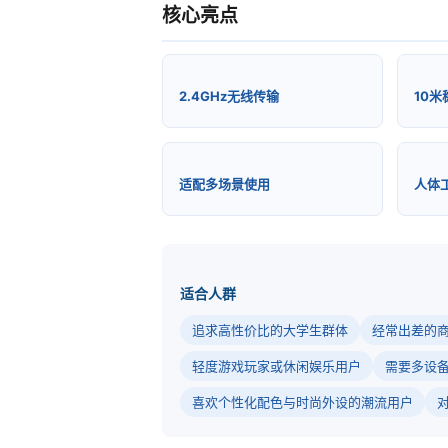
核心亮点
2.4GHz无线传输
10
适配多场景使用
人体
适合人群
追求高性价比的大学生群体
经常出差的
轻度游戏玩家或休闲娱乐用户
需要多设
喜欢个性化配色与时尚外设的潮流用户