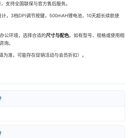
障，支持全国联保与官方售后服务。
设计，3档DPI调节按键，500mAH锂电池，10天超长续航使
办公环境，选择合适的
尺寸与配色
。如有型号、规格或使用相
服咨询。
渠道为准，可能存在促销活动与会员折扣）。
？
？