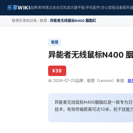
乐享
WIKI
品牌/新闻
笔记本
台式机
显示器
平板/手机
配件/办公
智能设备
服务
联想乐享知识库
联想
异能者无线鼠标N400 胭脂红
联想
异能者无线鼠标N400 
¥39
📅 2026-07-23
品牌：联想（Lenovo）
来源：
联
异能者无线鼠标N400胭脂红是一款专为日
技术，有效传输距离可达10米，抗干扰能