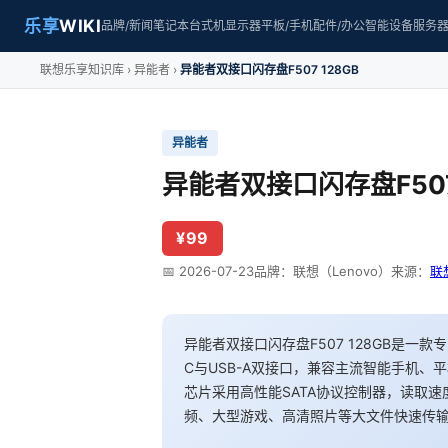
乐享
WIKI
品牌/新闻
笔记本
台式机
显示器
平板/手机
配件/办公
智能设备
服务
联想乐享知识库
异能者
异能者双接口闪存盘F507 128GB
异能者
异能者双接口闪存盘F507 
¥99
📅 2026-07-23
品牌：联想（Lenovo）
来源：
联
异能者双接口闪存盘F507 128GB是一款
C与USB-A双接口，兼容主流智能手机
芯片采用高性能SATA协议控制器，读取速度高
频、大型游戏、高清照片等大文件快速传