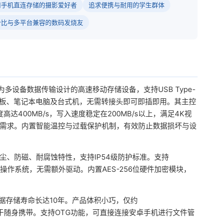
用手机直连存储的摄影爱好者
追求便携与耐用的学生群体
价比与多平台兼容的数码发烧友
专为多设备数据传输设计的高速移动存储设备，支持USB Type-
、平板、笔记本电脑及台式机，无需转接头即可即插即用。其主控
达400MB/s，写入速度稳定在200MB/s以上，满足4K视
需求。内置智能温控与过载保护机制，有效防止数据损坏与设
尘、防磁、耐腐蚀特性，支持IP54级防护标准。支持
S等主流操作系统，无需额外驱动。内置AES-256位硬件加密模块，
数据存储寿命长达10年。产品体积小巧，仅约
，便于随身携带。支持OTG功能，可直接连接安卓手机进行文件管