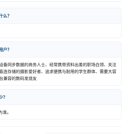
是什么？
类用户？
设备同步数据的商务人士、经常携带资料出差的职场白领、关注
直连存储的摄影爱好者、追求便携与耐用的学生群体、需要大容
台兼容的数码发烧友
多少？
为准。