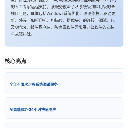
的人工专家远程支持。该服务覆盖了从系统级到应用级的全
栈IT问题，具体包括Windows系统优化、漏洞修复、驱动更
新、外设（如打印机、扫描仪、摄像头）的连接与调试、以
及Office、邮件客户端、防病毒软件等常用办公软件的安装
与故障排除。
核心亮点
全年不限次远程系统调试服务
AI智能体7*24小时快速响应