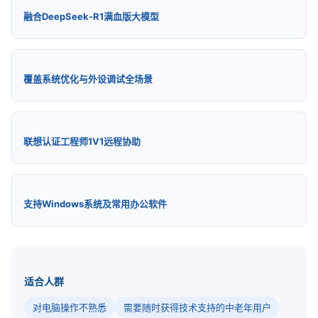
融合DeepSeek-R1满血版大模型
覆盖系统优化与外设调试全场景
联想认证工程师1V1远程协助
支持Windows系统及常用办公软件
适合人群
对电脑操作不熟悉
需要随时获得技术支持的中老年用户