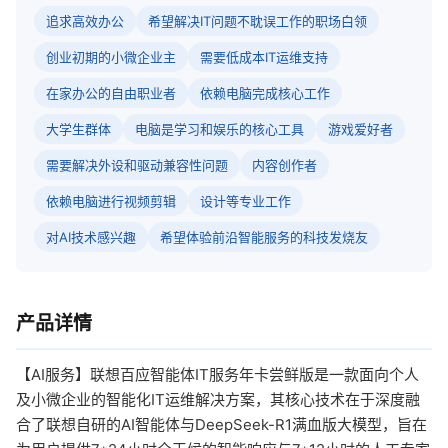
追求高效办公
希望解决IT问题不耽误工作的职场白领
创业初期的小微企业主
需要低成本IT运维支持
在家办公的自由职业者
依赖电脑完成核心工作
大学生群体
电脑是学习和娱乐的核心工具
游戏爱好者
需要解决外设和驱动兼容性问题
内容创作者
依赖电脑进行视频剪辑
设计等专业工作
对AI技术感兴趣
希望体验前沿智能服务的科技发烧友
产品详情
【AI服务】联想百应智能体IT服务年卡尝鲜版是一款面向个人
及小微企业的智能化IT运维解决方案，其核心技术在于深度融
合了联想自研的AI智能体与DeepSeek-R1满血版大模型，旨在