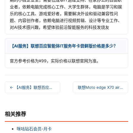
业者，依赖电脑完成核心工作、大学生群体，电脑是学习和娱
乐的核心工具、游戏爱好者，需要解决外设和驱动兼容性问
题、内容创作者，依赖电脑进行视频剪辑、设计等专业工作、
对AI技术感兴趣，希望体验前沿智能服务的科技发烧友
【AI服务】联想百应智能体IT服务年卡尝鲜版价格是多少？
官方参考价格为¥99，实际价格以联想官网为准。
← 【AI服务】联想百应智能体IT服务年卡尝鲜版
联想Moto edge X70 air 2年保值换新服务-生 →
相关推荐
咪咕钻石会员-月卡