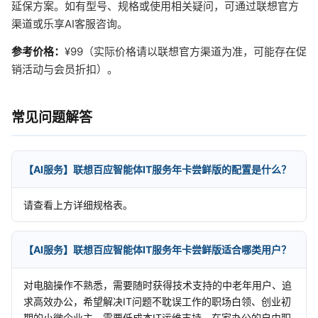
延保方案。如有型号、规格或使用相关疑问，可通过联想官方
渠道或乐享AI客服咨询。
参考价格：
¥99（实际价格请以联想官方渠道为准，可能存在促
销活动与会员折扣）。
常见问题解答
【AI服务】联想百应智能体IT服务年卡尝鲜版的配置是什么？
请查看上方详细规格表。
【AI服务】联想百应智能体IT服务年卡尝鲜版适合哪类用户？
对电脑操作不熟悉，需要随时获得技术支持的中老年用户、追
求高效办公，希望解决IT问题不耽误工作的职场白领、创业初
期的小微企业主，需要低成本IT运维支持、在家办公的自由职