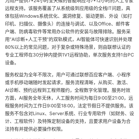
为用户提供7*24小时全天候的智能响应与7*12小时的人工专家
远程支持。该服务覆盖了从系统级到应用级的全栈IT问题，具
体包括Windows系统优化、漏洞修复、驱动更新、外设（如打
印机、扫描仪、摄像头）的连接与调试、以及Office、邮件客
户端、防病毒软件等常用办公软件的安装与故障排除。服务采
用“AI诊断+人工干预”的双轨模式，AI智能体可快速识别并处理
80%以上的常见问题，对于复杂或特殊场景，则由联想认证的
专业工程师在30分钟内提供1V1远程协助，单次服务支持1台PC
设备。
服务权益为全年不限次，用户可通过联想百应客户端、小程序
或手机移动端随时发起请求，服务流程清晰，从购买、激活、
AI诊断、预约远程到工程师履约，全程数字化管理。服务时效
方面，AI服务全年无休，人工服务时间为每日9:00至21:00，远
程服务时间为工作日9:00至18:00，法定节假日不提供服务。该
服务不包含对Linux、Server系统、行业专用软件（如财务、设
计、工程软件）及特殊定制设备的支持，且要求用户设备为合
法持有并提供必要操作权限。