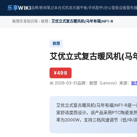
乐享
WIKI
品牌/新闻
笔记本
台式机
显示器
平板/手机
配件/办公
智能设备
服务
联想乐享知识库
联想
艾优立式复古暖风机(马年有福)NF1-R
联想
艾优立式复古暖风机(马年有
¥498
📅 2026-03-31
品牌：联想（Lenovo）
来源：
联
艾优立式复古暖风机(马年有福)NF1-R
家舒适度而设计。该产品采用PTC陶瓷发
率为2000W，支持三档风速调节（低/中