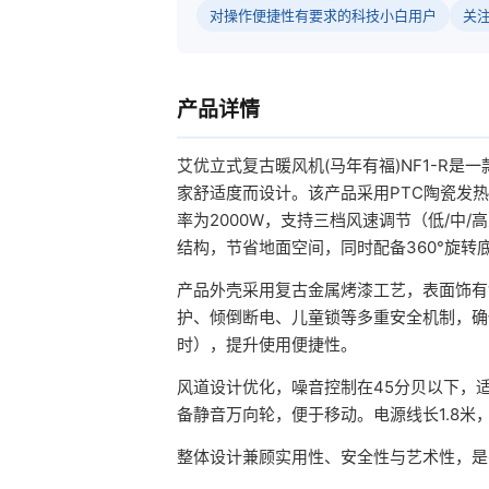
对操作便捷性有要求的科技小白用户
关
产品详情
艾优立式复古暖风机(马年有福)NF1-R
家舒适度而设计。该产品采用PTC陶瓷发
率为2000W，支持三档风速调节（低/中
结构，节省地面空间，同时配备360°旋转
产品外壳采用复古金属烤漆工艺，表面饰有
护、倾倒断电、儿童锁等多重安全机制，确
时），提升使用便捷性。
风道设计优化，噪音控制在45分贝以下，适
备静音万向轮，便于移动。电源线长1.8米
整体设计兼顾实用性、安全性与艺术性，是