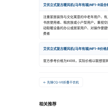
艾优立式复古暖风机(马年有福)NF1-R适
注重家居装饰与文化寓意的中老年用户、有
书房使用者、租房族或小户型用户，重视空
动取暖设备的办公或居家用户、对操作便捷
费者
艾优立式复古暖风机(马年有福)NF1-R价
官方参考价格为¥498，实际价格以联想官
← 先锋CQ-V6折叠干衣机
相关推荐