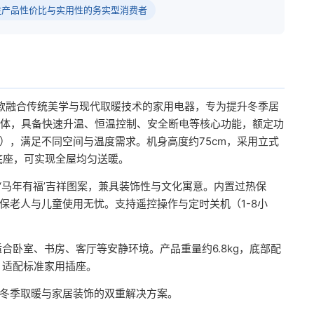
注产品性价比与实用性的务实型消费者
是一款融合传统美学与现代取暖技术的家用电器，专为提升冬季居
热体，具备快速升温、恒温控制、安全断电等核心功能，额定功
/高），满足不同空间与温度需求。机身高度约75cm，采用立式
底座，可实现全屋均匀送暖。
‘马年有福’吉祥图案，兼具装饰性与文化寓意。内置过热保
保老人与儿童使用无忧。支持遥控操作与定时关机（1-8小
合卧室、书房、客厅等安静环境。产品重量约6.8kg，底部配
，适配标准家用插座。
冬季取暖与家居装饰的双重解决方案。