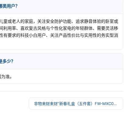
合哪类用户？
儿童或老人的家庭，关注安全防护功能、追求静音体验的卧室或
间利用率、喜欢复古风格与个性化家电的年轻群体、需要灵活移
性有要求的科技小白用户、关注产品性价比与实用性的务实型消
格是多少？
网为准。
非物来财来财”新春礼盒（五件套）FW-MXC01 →