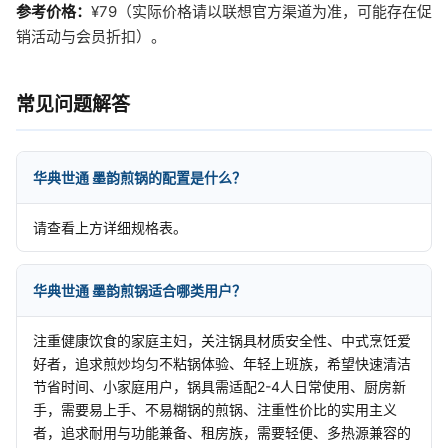
参考价格：
¥79（实际价格请以联想官方渠道为准，可能存在促
销活动与会员折扣）。
常见问题解答
华典世通 墨韵煎锅的配置是什么？
请查看上方详细规格表。
华典世通 墨韵煎锅适合哪类用户？
注重健康饮食的家庭主妇，关注锅具材质安全性、中式烹饪爱
好者，追求煎炒均匀不粘锅体验、年轻上班族，希望快速清洁
节省时间、小家庭用户，锅具需适配2-4人日常使用、厨房新
手，需要易上手、不易糊锅的煎锅、注重性价比的实用主义
者，追求耐用与功能兼备、租房族，需要轻便、多热源兼容的