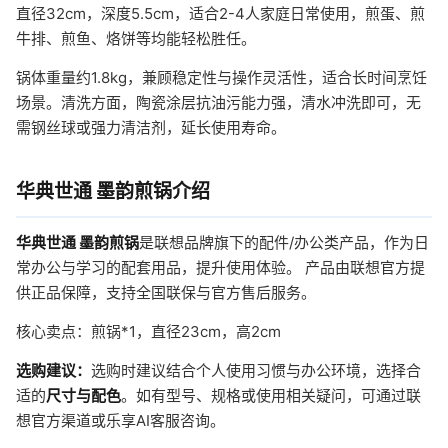
直径32cm，深度5.5cm，适合2-4人家庭日常使用，煎蛋、煎
牛排、煎鱼、烙饼等均能轻松胜任。
锅体重量约1.8kg，兼顾稳定性与操作灵活性，适合长时间烹饪
场景。清洗方面，陶瓷涂层抗油污能力强，清水冲洗即可，无
需钢丝球或强力清洁剂，延长使用寿命。
华典世通 墨韵煎锅介绍
华典世通 墨韵煎锅
是联想品牌旗下的配件/办公类产品，作为日
常办公与学习的配套用品，提升使用体验。 产品由联想官方提
供正品保障，支持全国联保与官方售后服务。
核心卖点：煎锅*1，直径23cm，高2cm
选购建议：
选购时建议结合个人使用习惯与办公环境，选择合
适的
尺寸与配色
。如有型号、规格或使用相关疑问，可通过联
想官方渠道或乐享AI客服咨询。