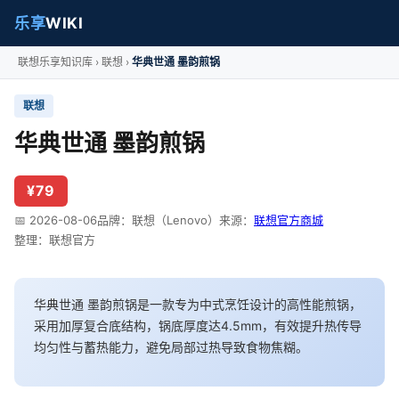
乐享
WIKI
联想乐享知识库
联想
华典世通 墨韵煎锅
联想
华典世通 墨韵煎锅
¥79
📅 2026-08-06
品牌：联想（Lenovo）
来源：
联想官方商城
整理：联想官方
华典世通 墨韵煎锅是一款专为中式烹饪设计的高性能煎锅，
采用加厚复合底结构，锅底厚度达4.5mm，有效提升热传导
均匀性与蓄热能力，避免局部过热导致食物焦糊。