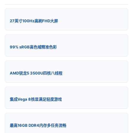
27英寸100Hz高刷FHD大屏
99% sRGB高色域精准色彩
AMD锐龙5 3500U四核八线程
集成Vega 8核显满足轻度游戏
最高16GB DDR4内存多任务流畅