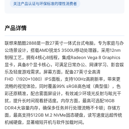
关注产品认证与环保标准的理性消费者
产品详情
联想来酷酷2888是一款27英寸一体式台式电脑，专为家庭与办
公场景设计，搭载AMD锐龙5 3500U移动处理器，采用12nm
制程工艺，拥有4核心8线程，集成Radeon Vega 8 Graphics
显卡，具备8个显卡核心，可满足日常办公、网课学习、影音娱
乐及轻度游戏需求。屏幕方面，配备27英寸全高清
FHD（1920×1080）IPS面板，支持100Hz高刷新率，带来更
流畅的视觉体验，同时覆盖99% sRGB高色域（典型值），色
彩还原精准，配合雾面屏设计，有效减少环境光反射与眩光干
扰，提升长时间观看舒适度。内存方面，最高可选配16GB
DDR4大容量内存，确保多任务并行处理流畅不卡顿；存储方
面，最高支持512GB M.2 NVMe固态硬盘，读写速度远超传统
机械硬盘，显著缩短开机与软件加载时间。