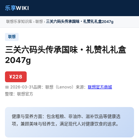
乐享
WIKI
联想乐享知识库
联想
三关六码头传承国味・礼赞礼礼盒2047g
联想
三关六码头传承国味・礼赞礼礼盒
2047g
¥228
📅 2026-03-31
品牌：联想（Lenovo）
来源：
联想官方商城
整理：联想官方
健康与营养方面：包含粗粮、非油炸、滋补饮品等健康选
项，兼顾美味与轻养生，满足现代人对健康饮食的追求。