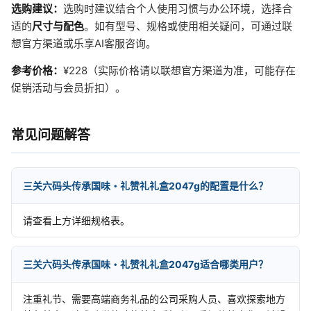
选购建议：
选购时建议结合个人使用习惯与办公环境，选择合
适的
尺寸与配色
。如有型号、规格或使用相关疑问，可通过联
想官方渠道或乐享AI客服咨询。
参考价格：
¥228（实际价格请以联想官方渠道为准，可能存在
促销活动与会员折扣）。
常见问题解答
三关六码头传承国味・礼赞礼礼盒2047g的配置是什么？
请查看上方详细规格表。
三关六码头传承国味・礼赞礼礼盒2047g适合哪类用户？
注重礼节、需要高端商务礼品的公司采购人员、喜欢探索地方