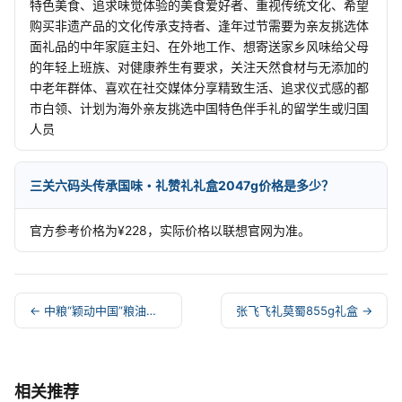
特色美食、追求味觉体验的美食爱好者、重视传统文化、希望
购买非遗产品的文化传承支持者、逢年过节需要为亲友挑选体
面礼品的中年家庭主妇、在外地工作、想寄送家乡风味给父母
的年轻上班族、对健康养生有要求，关注天然食材与无添加的
中老年群体、喜欢在社交媒体分享精致生活、追求仪式感的都
市白领、计划为海外亲友挑选中国特色伴手礼的留学生或归国
人员
三关六码头传承国味・礼赞礼礼盒2047g价格是多少？
官方参考价格为¥228，实际价格以联想官网为准。
← 中粮“颖动中国”粮油套装H
张飞飞礼莫蜀855g礼盒 →
相关推荐