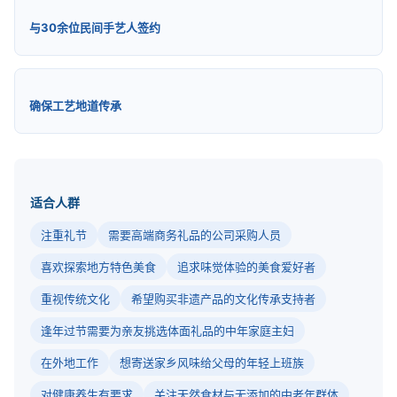
与30余位民间手艺人签约
确保工艺地道传承
适合人群
注重礼节
需要高端商务礼品的公司采购人员
喜欢探索地方特色美食
追求味觉体验的美食爱好者
重视传统文化
希望购买非遗产品的文化传承支持者
逢年过节需要为亲友挑选体面礼品的中年家庭主妇
在外地工作
想寄送家乡风味给父母的年轻上班族
对健康养生有要求
关注天然食材与无添加的中老年群体