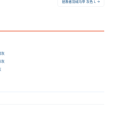
拯救者羽绒马甲 灰色 L →
银灰
暴灰
灰