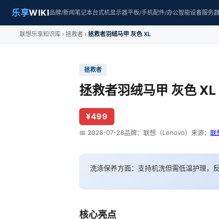
乐享
WIKI
品牌/新闻
笔记本
台式机
显示器
平板/手机
配件/办公
智能设备
服务
联想乐享知识库
拯救者
拯救者羽绒马甲 灰色 XL
拯救者
拯救者羽绒马甲 灰色 XL
¥499
📅 2026-07-28
品牌：联想（Lenovo）
来源：
联
洗涤保养方面：支持机洗但需低温护理，
核心亮点