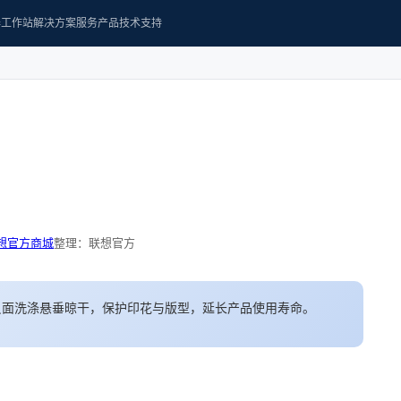
器
工作站
解决方案
服务产品
技术支持
想官方商城
整理：联想官方
反面洗涤悬垂晾干，保护印花与版型，延长产品使用寿命。