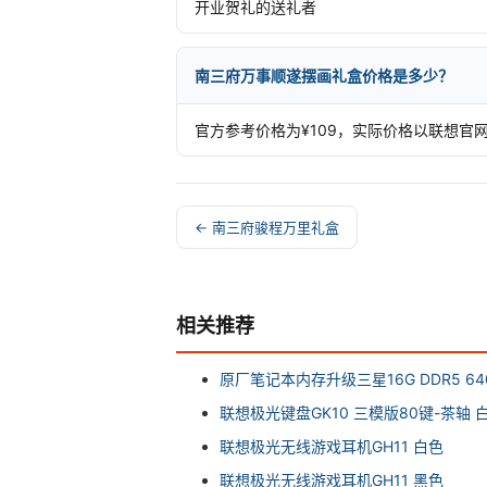
开业贺礼的送礼者
南三府万事顺遂摆画礼盒价格是多少？
官方参考价格为¥109，实际价格以联想官
← 南三府骏程万里礼盒
相关推荐
原厂笔记本内存升级三星16G DDR5 640
联想极光键盘GK10 三模版80键-茶轴 
联想极光无线游戏耳机GH11 白色
联想极光无线游戏耳机GH11 黑色