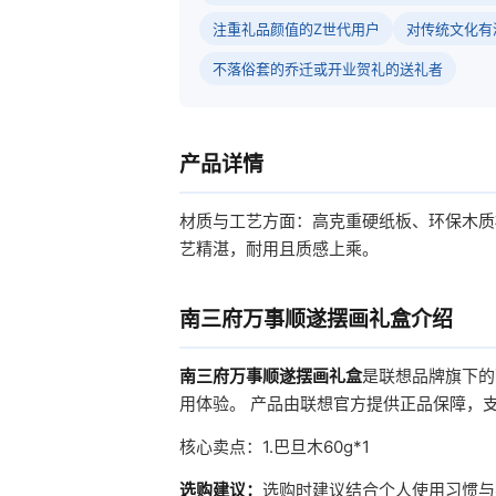
注重礼品颜值的Z世代用户
对传统文化有
不落俗套的乔迁或开业贺礼的送礼者
产品详情
材质与工艺方面：高克重硬纸板、环保木质
艺精湛，耐用且质感上乘。
南三府万事顺遂摆画礼盒介绍
南三府万事顺遂摆画礼盒
是联想品牌旗下的
用体验。 产品由联想官方提供正品保障，
核心卖点：1.巴旦木60g*1
选购建议：
选购时建议结合个人使用习惯与