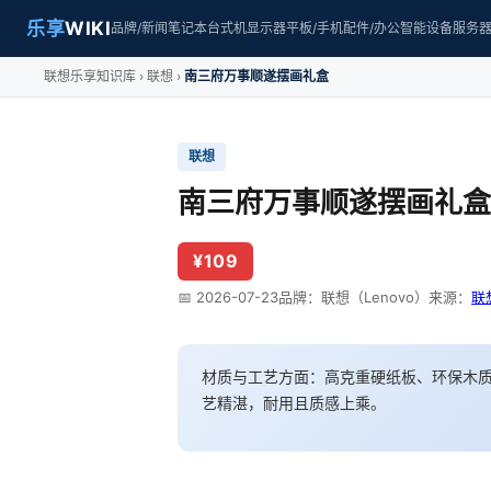
乐享
WIKI
品牌/新闻
笔记本
台式机
显示器
平板/手机
配件/办公
智能设备
服务
联想乐享知识库
联想
南三府万事顺遂摆画礼盒
联想
南三府万事顺遂摆画礼盒
¥109
📅 2026-07-23
品牌：联想（Lenovo）
来源：
联
材质与工艺方面：高克重硬纸板、环保木
艺精湛，耐用且质感上乘。