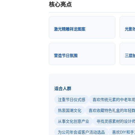
核心亮点
激光精雕祥龙图案
光影
营造节日氛围
三层
适合人群
注重节日仪式感
喜欢传统元素的中老年
热衷国潮文化
喜欢收藏特色礼盒的年轻
从事文化创意产业
寻找灵感素材的设计
为公司年会或客户活动选品
喜欢DIY和手