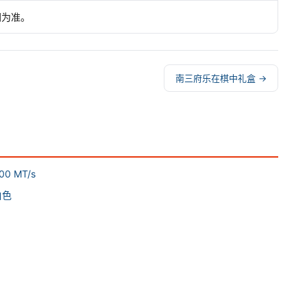
网为准。
南三府乐在棋中礼盒 →
0 MT/s
白色