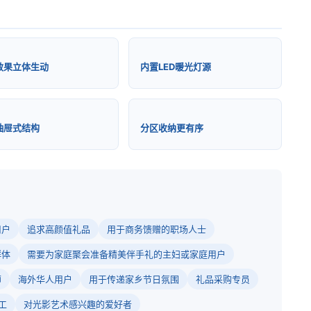
效果立体生动
内置LED暖光灯源
抽屉式结构
分区收纳更有序
用户
追求高颜值礼品
用于商务馈赠的职场人士
群体
需要为家庭聚会准备精美伴手礼的主妇或家庭用户
师
海外华人用户
用于传递家乡节日氛围
礼品采购专员
工
对光影艺术感兴趣的爱好者