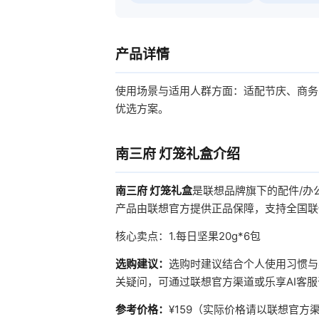
产品详情
使用场景与适用人群方面：适配节庆、商务
优选方案。
南三府 灯笼礼盒介绍
南三府 灯笼礼盒
是联想品牌旗下的配件/办
产品由联想官方提供正品保障，支持全国联
核心卖点：1.每日坚果20g*6包
选购建议：
选购时建议结合个人使用习惯与
关疑问，可通过联想官方渠道或乐享AI客
参考价格：
¥159（实际价格请以联想官