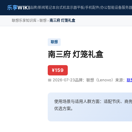
乐享
WIKI
品牌/新闻
笔记本
台式机
显示器
平板/手机
配件/办公
智能设备
服务
联想乐享知识库
联想
南三府 灯笼礼盒
联想
南三府 灯笼礼盒
¥159
📅 2026-07-23
品牌：联想（Lenovo）
来源：
联
使用场景与适用人群方面：适配节庆、商务
优选方案。