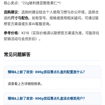
核心卖点："22g玻利维亚鲍鱼果仁*1
选购建议：
选购时建议结合个人使用习惯与办公环境，选择合
适的
尺寸与配色
。如有型号、规格或使用相关疑问，可通过联
想官方渠道或乐享AI客服咨询。
参考价格：
¥218（实际价格请以联想官方渠道为准，可能存在
促销活动与会员折扣）。
常见问题解答
臻味&上新了故宫- 896g宫廷菁点礼盒的配置是什么？
请查看上方详细规格表。
臻味&上新了故宫- 896g宫廷菁点礼盒适合哪类用户？