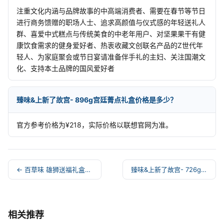
注重文化内涵与品牌故事的中高端消费者、需要在春节等节日
进行商务馈赠的职场人士、追求高颜值与仪式感的年轻送礼人
群、喜爱中式糕点与传统美食的中老年用户、对坚果果干有健
康饮食需求的健身爱好者、热衷收藏文创联名产品的Z世代年
轻人、为家庭聚会或节日宴请准备伴手礼的主妇、关注国潮文
化、支持本土品牌的国风爱好者
臻味&上新了故宫- 896g宫廷菁点礼盒价格是多少？
官方参考价格为¥218，实际价格以联想官网为准。
← 百草味 雄狮送福礼盒1228g
臻味&上新了故宫- 726g宫廷钦点·韶华礼盒 →
相关推荐