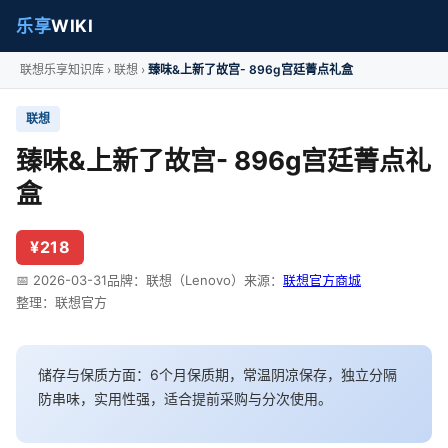
乐享
WIKI
联想乐享知识库
联想
臻味&上新了故宫- 896g宫廷菁点礼盒
联想
臻味&上新了故宫- 896g宫廷菁点礼
盒
¥218
📅 2026-03-31
品牌：联想（Lenovo）
来源：
联想官方商城
整理：联想官方
储存与保质方面：6个月保质期，常温阴凉保存，独立分隔
防串味，实用性强，适合提前采购与分次使用。