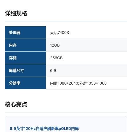
详细规格
处理器
天玑7400X
内存
12GB
存储
256GB
屏幕尺寸
6.9
分辨率
内屏1080*2640;外屏1056*1066
核心亮点
6.9英寸120Hz自适应刷新率pOLED内屏