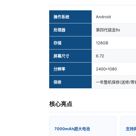
操作系统
Android
处理器
第四代骁龙6s
存储
128GB
屏幕尺寸
6.72
分辨率
2400*1080
保修
一年整机保修(送修/寄
核心亮点
7000mAh超大电池
支持