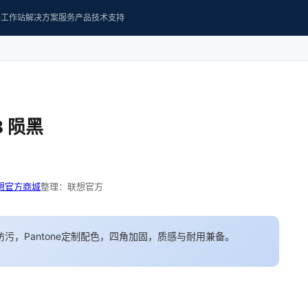
器
工作站
解决方案
服务产品
技术支持
8 陨黑
想官方商城
整理：联想官方
防污，Pantone定制配色，四角加固，质感与耐用兼备。