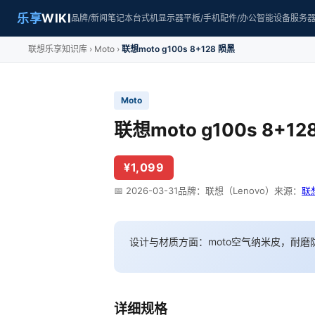
乐享
WIKI
品牌/新闻
笔记本
台式机
显示器
平板/手机
配件/办公
智能设备
服务
联想乐享知识库
Moto
联想moto g100s 8+128 陨黑
Moto
联想moto g100s 8+12
¥1,099
📅 2026-03-31
品牌：联想（Lenovo）
来源：
联
设计与材质方面：moto空气纳米皮，耐磨
详细规格