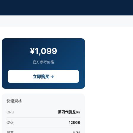
¥1,099
官方参考价格
立即购买 →
快速规格
CPU
第四代骁龙6s
硬盘
128GB
屏幕
6.72