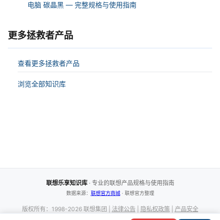
电脑 碳晶黑 — 完整规格与使用指南
更多拯救者产品
查看更多拯救者产品
浏览全部知识库
联想乐享知识库
· 专业的联想产品规格与使用指南
数据来源：
联想官方商城
· 联想官方整理
版权所有：1998-2026 联想集团 |
法律公告
|
隐私权政策
|
产品安全
京ICP备11035381-2
| 京公网安备110108007970号 |
营业执