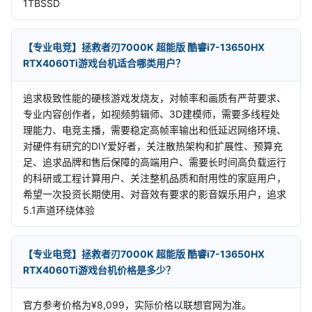
1TBSSD
【专业电竞】拯救者刃7000K 超能版 酷睿i7-13650HX
RTX4060Ti游戏台机适合哪类用户？
追求极致性能的硬核游戏发烧友，对帧率和画质有严苛要求、
专业内容创作者，如视频剪辑师、3D建模师，需要多线程处
理能力、电竞主播，需要稳定高帧率输出和低延迟网络环境、
对硬件有研究的DIY爱好者，关注散热架构和扩展性、预算充
足、追求品牌和售后保障的高端用户、需要长时间高负载运行
的科研或工程计算用户、关注整机品质和耐用性的家庭用户，
希望一次投资长期使用、对音效有要求的影音娱乐用户，追求
5.1声道环绕体验
【专业电竞】拯救者刃7000K 超能版 酷睿i7-13650HX
RTX4060Ti游戏台机价格是多少？
官方参考价格为¥8,099，实际价格以联想官网为准。