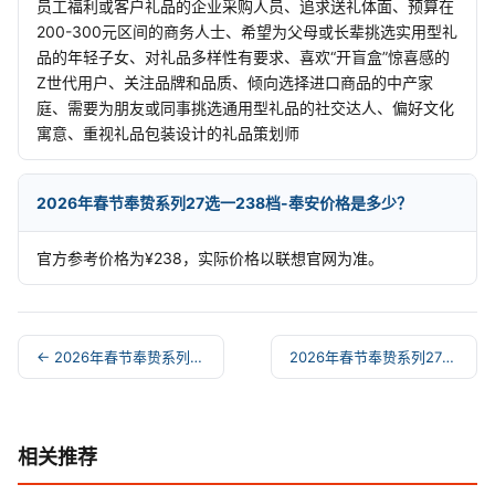
员工福利或客户礼品的企业采购人员、追求送礼体面、预算在
200-300元区间的商务人士、希望为父母或长辈挑选实用型礼
品的年轻子女、对礼品多样性有要求、喜欢“开盲盒”惊喜感的
Z世代用户、关注品牌和品质、倾向选择进口商品的中产家
庭、需要为朋友或同事挑选通用型礼品的社交达人、偏好文化
寓意、重视礼品包装设计的礼品策划师
2026年春节奉贽系列27选一238档-奉安价格是多少？
官方参考价格为¥238，实际价格以联想官网为准。
← 2026年春节奉贽系列27选一368档-奉欢
2026年春节奉贽系列27选一150档-奉吉 →
相关推荐